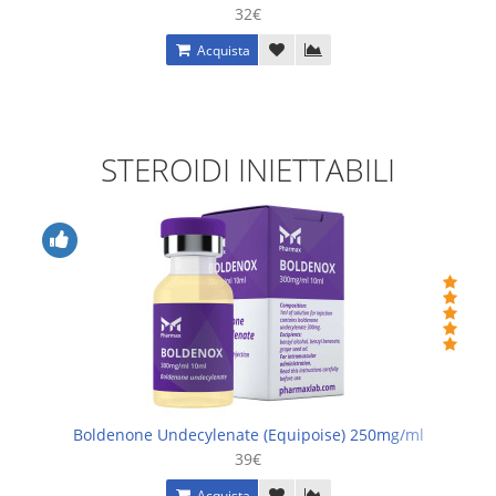
32€
Acquista
STEROIDI INIETTABILI
Boldenone Undecylenate (Equipoise) 250mg/ml
39€
Acquista