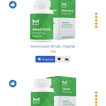
Anastrozole 50 tab, 1mg/tab
35€
Acquista