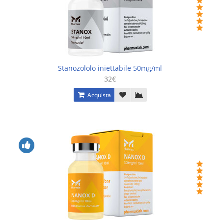
Stanozololo iniettabile 50mg/ml
32€
Acquista