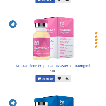
Drostanolone Propionato (Masteron) 100mg/ml
50€
Acquista