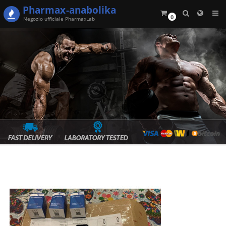
Pharmax
-anabolika
0
Negozio ufficiale PharmaxLab