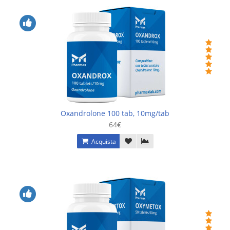
Oxandrolone 100 tab, 10mg/tab
64€
Acquista