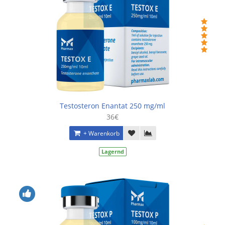
Testosteron Enantat 250 mg/ml
36€
+ Warenkorb
Lagernd