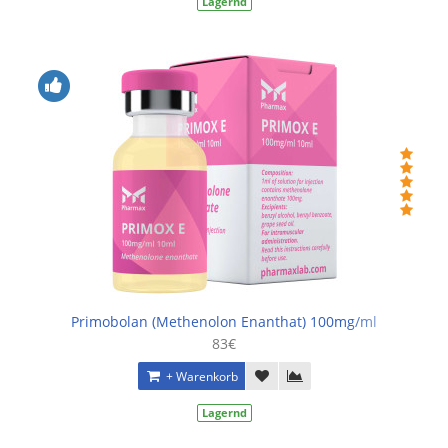
Lagernd
Primobolan (Methenolon Enanthat) 100mg/ml
83€
+ Warenkorb
Lagernd