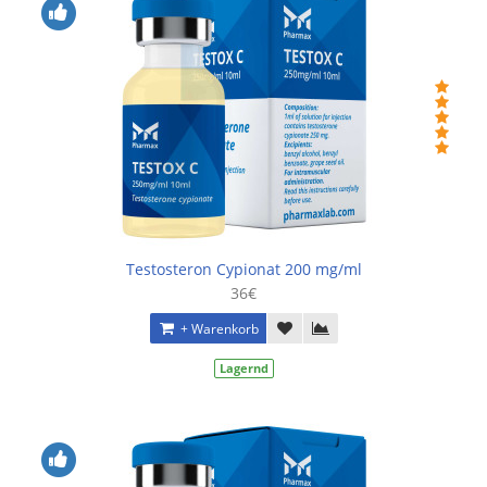
Testosteron Cypionat 200 mg/ml
36€
+ Warenkorb
Lagernd