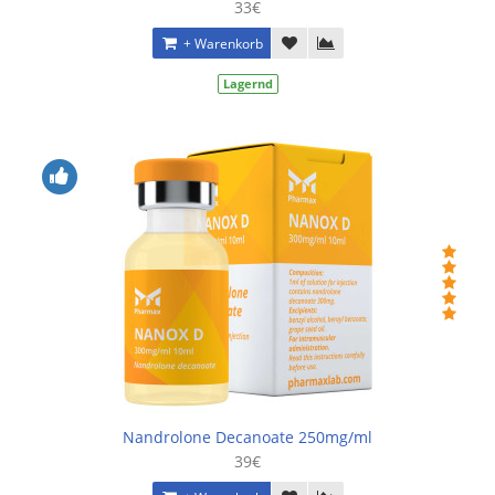
33€
+ Warenkorb
Lagernd
Nandrolone Decanoate 250mg/ml
39€