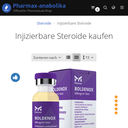
Pharmax
-anabolika
0
Offizieller PharmaxLab-Shop
Steroide
Injizierbare Steroide
Injizierbare Steroide kaufen
Sortieren nach
15